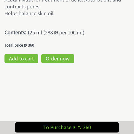
contracts pores.
Helps balance skin oil.
Contents:
125 ml (288 ₪ per 100 ml)
Total price
₪ 360
Add to cart
Order now
To Purchase
₪ 360