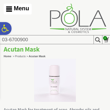
לתוכן
לתפריט
לתפריט
המרכזי
נגישות
אתר
Menu
פ
0
03-6700900
סר
Acutan Mask
נג
Home
>
Products
>
Acutan Mask
Acutan Mask for treatment of acne. Absorbs oils and